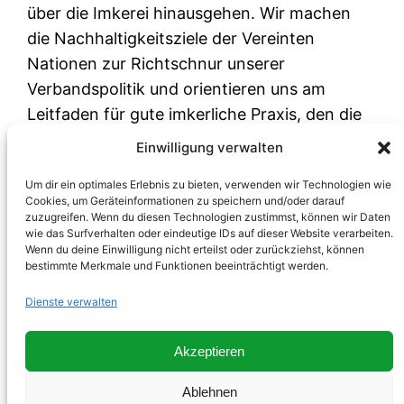
über die Imkerei hinausgehen. Wir machen
die Nachhaltigkeitsziele der Vereinten
Nationen zur Richtschnur unserer
Verbandspolitik und orientieren uns am
Leitfaden für gute imkerliche Praxis, den die
APIMONDIA gemeinsam mit der
Einwilligung verwalten
Welternährungsorganisation der Vereinten
Um dir ein optimales Erlebnis zu bieten, verwenden wir Technologien wie
Nationen publiziert hat. Das sind unsere
Cookies, um Geräteinformationen zu speichern und/oder darauf
Alleinstellungsmerkmale. Bei uns kann jeder
zuzugreifen. Wenn du diesen Technologien zustimmst, können wir Daten
wie das Surfverhalten oder eindeutige IDs auf dieser Website verarbeiten.
die assoziierte Mitgliedschaft, die
Wenn du deine Einwilligung nicht erteilst oder zurückziehst, können
Fördermitgliedschaft oder eine der anderen
bestimmte Merkmale und Funktionen beeinträchtigt werden.
Mitgliedschaften erwerben, wir laden alle ein
Dienste verwalten
die Verbandsziele zu unterstützen. Der
Mitgliedsbeitrag liegt bei 62 Euro, davon
Akzeptieren
leiten wir 2 Euro an die APIMONDIA weiter.
Das ist unser Beitrag für die internationale
Ablehnen