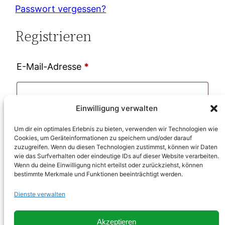
Passwort vergessen?
Registrieren
Erforderlich
E-Mail-Adresse
*
Einwilligung verwalten
Ein Link zum Erstellen eines neuen Passworts
Um dir ein optimales Erlebnis zu bieten, verwenden wir Technologien wie
wird an deine E-Mail-Adresse gesendet.
Cookies, um Geräteinformationen zu speichern und/oder darauf
zuzugreifen. Wenn du diesen Technologien zustimmst, können wir Daten
wie das Surfverhalten oder eindeutige IDs auf dieser Website verarbeiten.
Bitte bestätigen Sie die Anmeldung zum
Wenn du deine Einwilligung nicht erteilst oder zurückziehst, können
bestimmte Merkmale und Funktionen beeinträchtigt werden.
Newsletter.
Dienste verwalten
Ja, ich möchte ein Kundenkonto eröffnen
Akzeptieren